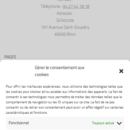
Téléphone :
04 27 44 18 18
Adresse :
Gil’écoute
191 Avenue Saint-Exupéry
69500 Bron
PAGES
Gérer le consentement aux
Qui sommes-nous
cookies
Suivez nos actualités
Pour offrir les meilleures expériences, nous utilisons des technologies telles que
les cookies pour stocker et/ou accéder aux informations des appareils. Le fait de
Politique de cookies (UE)
consentir à ces technologies nous permettra de traiter des données telles que le
comportement de navigation ou les ID uniques sur ce site. Le fait de ne pas
consentir ou de retirer son consentement peut avoir un effet négatif sur certaines
caractéristiques et fonctions.
LIENS UTILES
Fonctionnel
Toujours activé
CGV